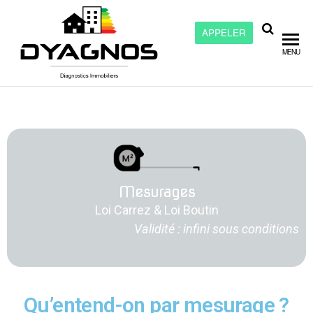
APPELER
Dyagnos –
MENU
Diagnostic
immobilier
à Chalon
sur Saône
Mesurages
Loi Carrez & Loi Boutin
Validité : infini sous conditions
Qu’entend-on par mesurage ?