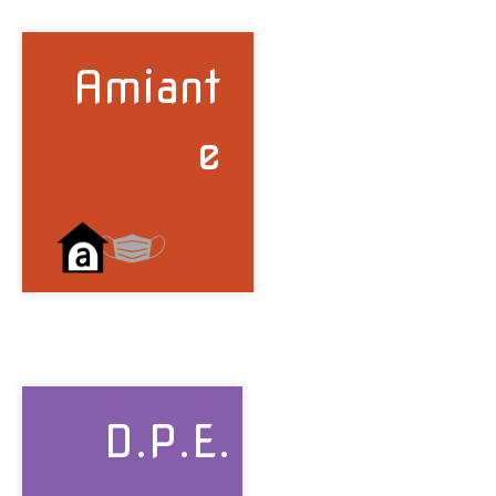
Amiant
e
D.P.E.