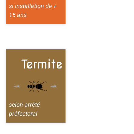
si installation de +
15 ans
Termite
selon arrêté
préfectoral