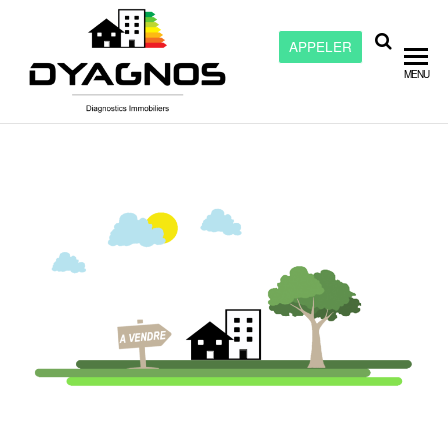
APPELER
Dyagnos –
MENU
Diagnostic
immobilier
à Chalon
sur Saône