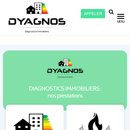
APPELER
Dyagnos –
MENU
Diagnostic
immobilier
à Chalon
sur Saône
DIAGNOSTICS IMMOBILIERS :
nos prestations