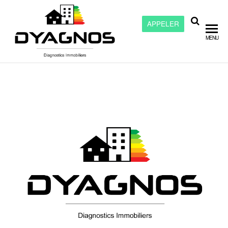
APPELER
Dyagnos –
MENU
Diagnostic
immobilier
à Chalon
sur Saône